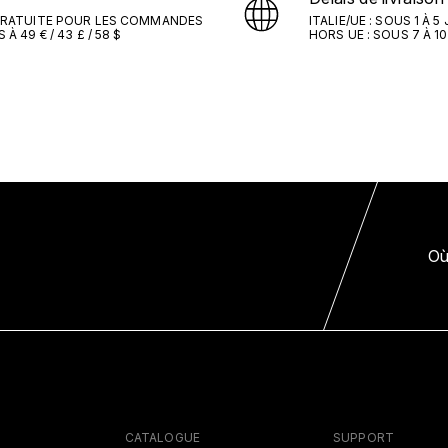
GRATUITE POUR LES COMMANDES
ITALIE/UE : SOUS 1 À 
À 49 € / 43 £ / 58 $
HORS UE : SOUS 7 À 
Où
CATALOGUE
SUPPORT