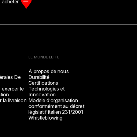
 acheter
LE MONDE ELITE
À propos de nous
érales De
Durabilité
Certifications
 exercer le
Technologies et
ation
Innnovation
 la livraison
Modèle d’organisation
conformément au décret
législatif italien 231/2001
Whistleblowing