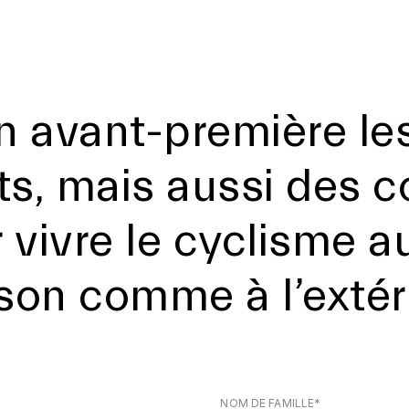
n avant-première le
s, mais aussi des co
 vivre le cyclisme au
son comme à l’extéri
NOM DE FAMILLE*