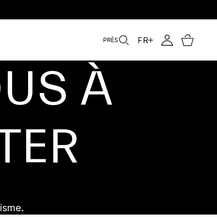
FR
PRÈS
OUS À
TER
isme.