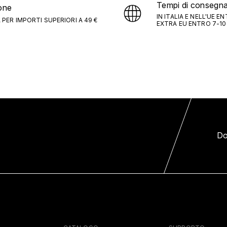
Tempi di consegn
one
IN ITALIA E NELL'UE E
 PER IMPORTI SUPERIORI A 49 €
EXTRA EU ENTRO 7-10
Do