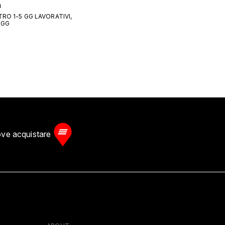
a
NTRO 1-5 GG LAVORATIVI,
 GG
ve acquistare