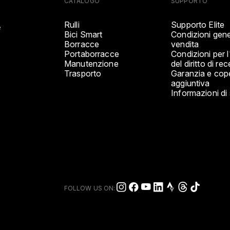
CATALOGO
SUPPORTO
Rulli
Supporto Elite
e
Bici Smart
Condizioni gener
Borracce
vendita
Portaborracce
Condizioni per l
Manutenzione
del diritto di re
Trasporto
Garanzia e cop
aggiuntiva
Informazioni di
FOLLOW US ON: