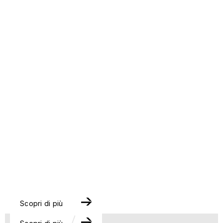
INNOVATION ET
TECHNOLOGIE
DURABILITÉ
Scopri di più