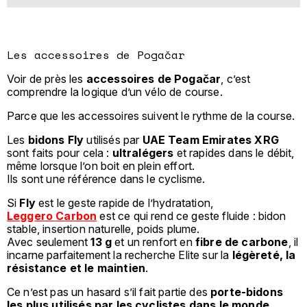
Les accessoires de Pogačar
Voir de près les
accessoires de Pogačar
, c’est
comprendre la logique d’un vélo de course.
Parce que les accessoires suivent le rythme de la course.
Les
bidons Fly
utilisés par
UAE Team Emirates XRG
sont faits pour cela :
ultralégers
et rapides dans le débit,
même lorsque l’on boit en plein effort.
Ils sont une référence dans le cyclisme.
Si
Fly
est le geste rapide de l’hydratation,
Leggero Carbon
est ce qui rend ce geste fluide : bidon
stable, insertion naturelle, poids plume.
Avec seulement
13 g
et un renfort en
fibre de carbone
, il
incarne parfaitement la recherche Elite sur la
légèreté, la
résistance et le maintien
.
Ce n’est pas un hasard s’il fait partie des
porte-bidons
les plus utilisés par les cyclistes dans le monde
.