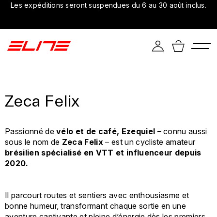
Les expéditions seront suspendues du 6 au 30 août inclus.
Zeca Felix
Passionné de
vélo et de café, Ezequiel
– connu aussi
sous le nom de
Zeca Felix
– est un cycliste amateur
brésilien spécialisé en VTT et influenceur depuis
2020.
Il parcourt routes et sentiers avec enthousiasme et
bonne humeur, transformant chaque sortie en une
aventure captivante et pleine d’énergie dès les premiers