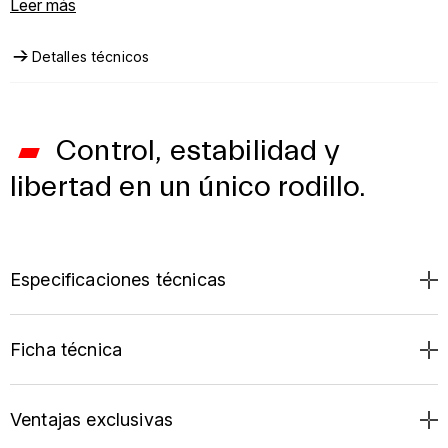
estructura plegable reduce el espacio cuando se
Leer más
guarda.
Compatible con bicicletas de carretera, gravel y
MTB, Arion Mag es un rodillo sólido, eficaz para entrenar
Detalles técnicos
y fácil de usar.
Control, estabilidad y
libertad en un único rodillo.
Especificaciones técnicas
Ficha técnica
Ventajas exclusivas