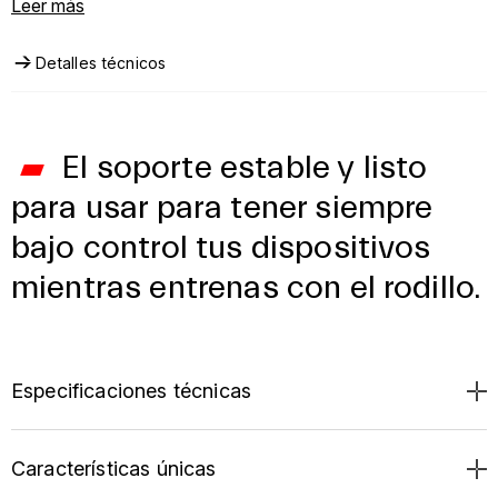
tabletas y ordenadores portátiles durante los
Leer más
entrenamientos con rodillo, mejorando la comodidad y la
visibilidad de la pantalla con
varias inclinaciones
Detalles técnicos
posibles
.
Perfecto para quienes entrenan en casa y buscan orden,
accesibilidad
y confort en cada sesión indoor.
El soporte estable y listo
para usar para tener siempre
bajo control tus dispositivos
mientras entrenas con el rodillo.
Especificaciones técnicas
Características únicas