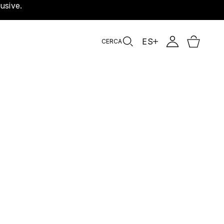
usive.
ES
CERCA