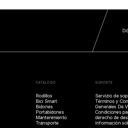
Dó
CATÁLOGO
SOPORTE
Rodillos
Servizio de sop
Bici Smart
Términos y Con
Bidones
Generales De V
Portabidones
Condiciones par
Mantenimiento
derecho de desi
Transporte
Información so