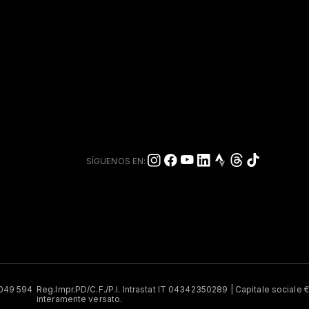
SÍGUENOS EN:
9 049 594
Reg.Impr.PD/C.F./P.I. Intrastat IT 04342350289 | Capitale sociale 
interamente versato.