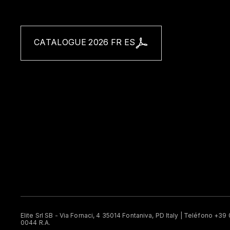
CATALOGUE 2026 FR ES
Elite Srl SB - Via Fornaci, 4 35014 Fontaniva, PD Italy | Teléfono +3
0044 R.A.