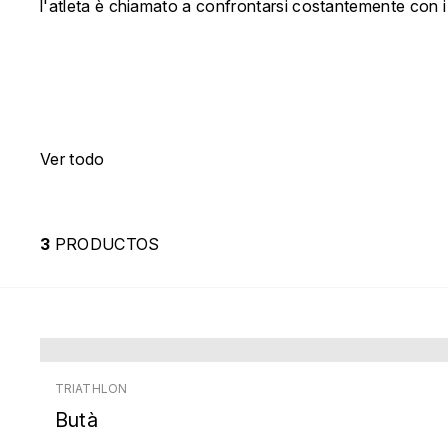
l'atleta è chiamato a confrontarsi costantemente con i s
Ver todo
3
PRODUCTOS
TRIATHLON
Butà