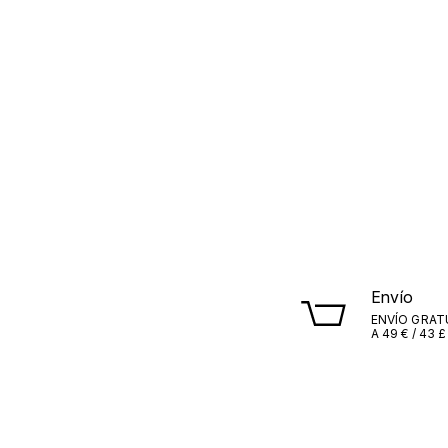
Envío
ENVÍO GRAT
A 49 € / 43 £