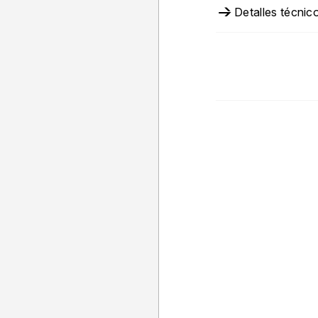
Detalles técnic
Colocada bajo la ru
bicicleta, se comu
con Zwift para tra
movimiento del man
desplazamiento rea
pantalla.
Puedes girar, eleg
adelantar a otros
aprovechar su r
experiencia inmers
estrategia y divers
indoor.