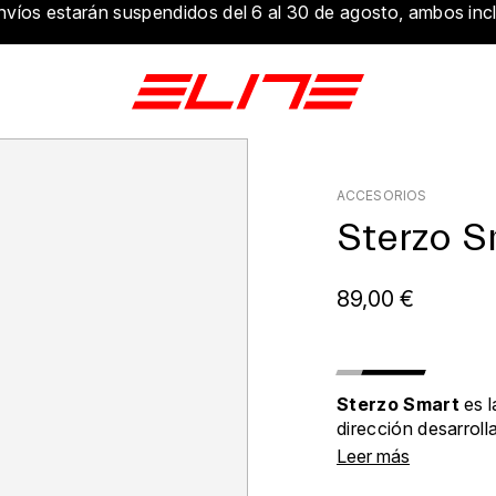
nvíos estarán suspendidos del 6 al 30 de agosto, ambos incl
ACCESORIOS
Sterzo S
89,00 €
Sterzo Smart
es 
dirección desarroll
hacer que los entr
Leer más
sean aún más reali