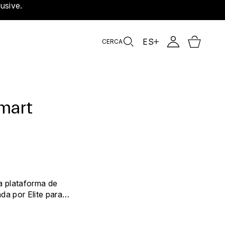
usive.
ES
CERCA
mart
la plataforma de
ada por Elite para
enamientos con rodillo
stas y envolventes.