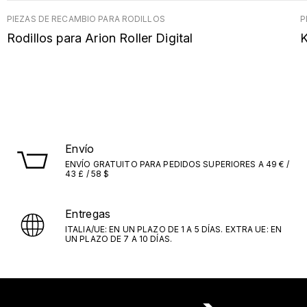
PIEZAS DE RECAMBIO PARA RODILLOS
P
Rodillos para Arion Roller Digital
K
Envío
ENVÍO GRATUITO PARA PEDIDOS SUPERIORES A 49 € /
43 £ / 58 $
Entregas
ITALIA/UE: EN UN PLAZO DE 1 A 5 DÍAS. EXTRA UE: EN
UN PLAZO DE 7 A 10 DÍAS.