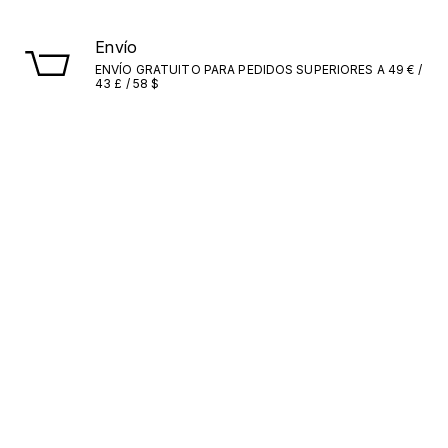
Envío
ENVÍO GRATUITO PARA PEDIDOS SUPERIORES A 49 € /
43 £ / 58 $
Entregas
ITALIA/UE: EN UN PLAZO DE 1 A 5 DÍAS. EXTRA UE: EN
UN PLAZO DE 7 A 10 DÍAS.
Suscríbete al boletín
Dónde comprar