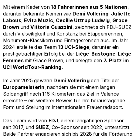
Mit einem Kader von
18 Fahrerinnen aus 5 Nationen
,
darunter bekannte Namen wie
Demi Vollering
,
Juliette
Labous
,
Evita Muzic
,
Cecilie Uttrup Ludwig
,
Grace
Brown
und
Vittoria Guazzini
, zeichnet sich FDJ-SUEZ
durch Vielseitigkeit und Konstanz bei Etappenrennen,
Monument-Klassikern und Eintagesrennen aus. Im Jahr
2024 erzielte das Team
13 UCI-Siege
, darunter ein
prestigeträchtiger Erfolg bei der
Liège-Bastogne-Liège
Femmes
mit Grace Brown, und belegte den
7. Platz im
UCI WorldTour-Ranking
.
Im Jahr 2025 gewann
Demi Vollering
den Titel der
Europameisterin
, nachdem sie mit einem langen
Soloangriff nach 116 Kilometern das Ziel in Valence
erreichte – ein weiterer Beweis für ihre herausragende
Form und Stellung im internationalen Frauenradsport.
Das Team wird von
FDJ
, einem langjährigen Sponsor
seit 2017, und
SUEZ
, Co-Sponsor seit 2022, unterstützt.
Beide Partner engagieren sich bis 2028 für die Förderung