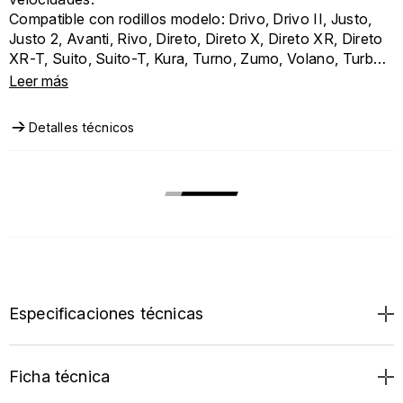
Compatible con rodillos modelo: Drivo, Drivo II, Justo,
Justo 2, Avanti, Rivo, Direto, Direto X, Direto XR, Direto
XR-T, Suito, Suito-T, Kura, Turno, Zumo, Volano, Turbo
Roteo.
Leer más
Compatible con cassette Shimano MTB de 12
velocidades (no compatible con la versión de carretera
Detalles técnicos
de 12 velocidades, que requiere el código a presente en
la ficha técnica).
Especificaciones técnicas
Ficha técnica