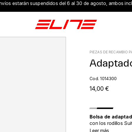
nvíos estarán suspendidos del 6 al 30 de agosto, ambos incl
PIEZAS DE RECAMBIO 
Adaptado
Cod. 1014300
14,00 €
Bolsa de adapta
con los rodillos Sui
XR, Direto XR-T, Ju
Leer más