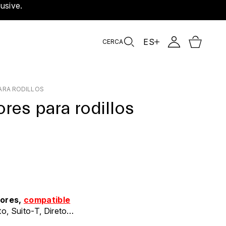
usive.
ES
CERCA
PARA RODILLOS
res para rodillos
dores,
compatible
to, Suito-T, Direto
sto, Justo 2, Avanti y