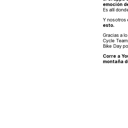
emoción de
Es allí dond
Y nosotros 
esto.
Gracias a l
Cycle Team 
Bike Day po
Corre a Yo
montaña de