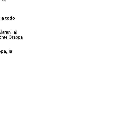
 a todo
arani, al
Monte Grappa
pa, la