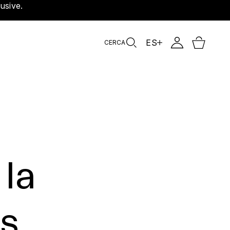
usive.
ES
CERCA
la
os