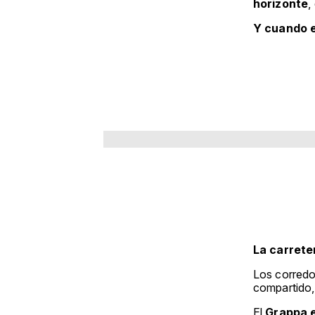
horizonte
,
Y cuando el
La carreter
Los corredo
compartido, 
El
Grappa e