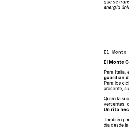
que se tran
energía úni
El Monte
El Monte G
Para Italia
guardián de
Para los cic
presente, si
Quien la su
vertientes, 
Un rito he
También par
día desde l