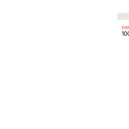
EV
10