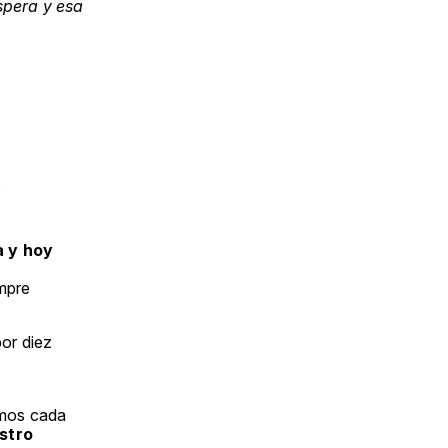
spera y esa
.
a y hoy
empre
por diez
emos cada
stro