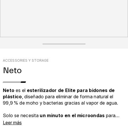
ACCESSORIES Y STORAGE
Neto
Neto
es el
esterilizador de Elite para bidones de
plástico
, diseñado para eliminar de forma natural el
99,9 % de moho y bacterias gracias al vapor de agua.
Solo se necesita
un minuto en el microondas
para
obtener un bidón perfectamente higienizado y listo para
Leer más