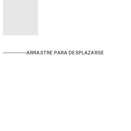
ARRASTRE PARA DESPLAZARSE
ECOSISTEMA
COMPLETA TU KIT
S