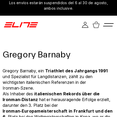
Los envíos estarán suspendidos del 6 al 30 de agosto,
ambos inclusive.
Gregory Barnaby
Gregory Barnaby, ein
Triathlet des
Jahrgangs 1991
und Spezialist für Langdistanzen, zählt zu den
wichtigsten italienischen Referenzen in der
Ironman‑Szene.
Als Inhaber des
italienischen Rekords über die
Ironman‑Distanz
hat er herausragende Erfolge erzielt,
darunter den 3. Platz bei der
Ironman‑Europameisterschaft in Frankfurt und den
6
. Platz bei den Weltmeisterschaften in Kona, wo er die