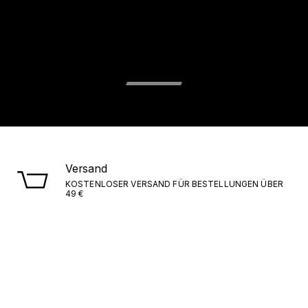
Versand
KOSTENLOSER VERSAND FÜR BESTELLUNGEN ÜBER
49 €
Lieferungen
ITALIEN/EU: INNERHALB VON 1–5 WERKTAGEN. EXTRA
EU: INNERHALB VON 7–10 WERKTAGEN.