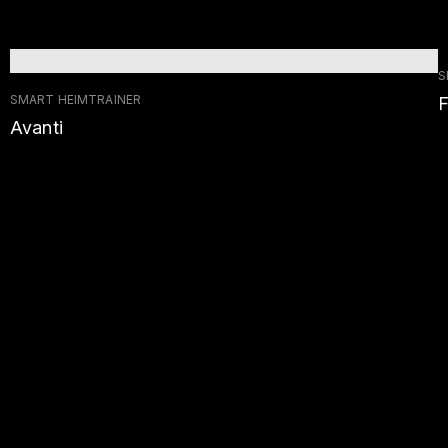
S
SMART HEIMTRAINER
F
Avanti