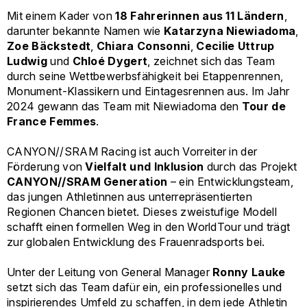
Mit einem Kader von
18 Fahrerinnen aus 11 Ländern
,
darunter bekannte Namen wie
Katarzyna Niewiadoma
,
Zoe Bäckstedt
,
Chiara Consonni
,
Cecilie Uttrup
Ludwig
und
Chloé Dygert
, zeichnet sich das Team
durch seine Wettbewerbsfähigkeit bei Etappenrennen,
Monument-Klassikern und Eintagesrennen aus. Im Jahr
2024 gewann das Team mit Niewiadoma den
Tour de
France Femmes
.
CANYON//SRAM Racing ist auch Vorreiter in der
Förderung von
Vielfalt und Inklusion
durch das Projekt
CANYON//SRAM Generation
– ein Entwicklungsteam,
das jungen Athletinnen aus unterrepräsentierten
Regionen Chancen bietet. Dieses zweistufige Modell
schafft einen formellen Weg in den WorldTour und trägt
zur globalen Entwicklung des Frauenradsports bei.
Unter der Leitung von General Manager
Ronny Lauke
setzt sich das Team dafür ein, ein professionelles und
inspirierendes Umfeld zu schaffen, in dem jede Athletin