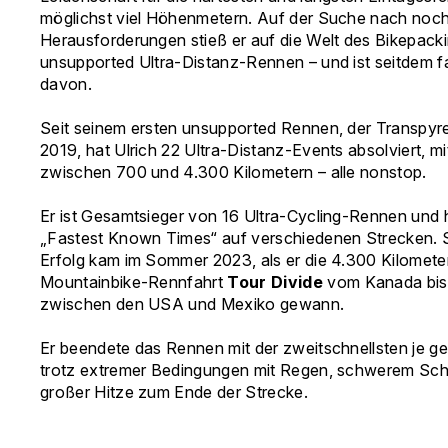
möglichst viel Höhenmetern. Auf der Suche nach noc
Herausforderungen stieß er auf die Welt des Bikepack
unsupported Ultra-Distanz-Rennen – und ist seitdem fa
davon.
Seit seinem ersten unsupported Rennen, der Transpyr
2019, hat Ulrich 22 Ultra-Distanz-Events absolviert, m
zwischen 700 und 4.300 Kilometern – alle nonstop.
Er ist Gesamtsieger von 16 Ultra-Cycling-Rennen und 
„Fastest Known Times“ auf verschiedenen Strecken. S
Erfolg kam im Sommer 2023, als er die 4.300 Kilomete
Mountainbike-Rennfahrt
Tour Divide
vom Kanada bis
zwischen den USA und Mexiko gewann.
Er beendete das Rennen mit der zweitschnellsten je ge
trotz extremer Bedingungen mit Regen, schwerem Sc
großer Hitze zum Ende der Strecke.