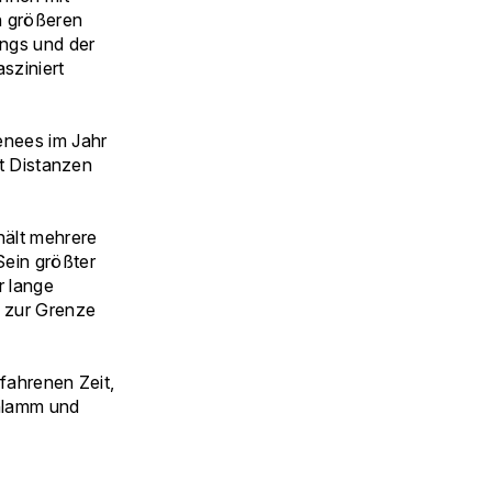
h größeren
ings und der
sziniert
enees im Jahr
it Distanzen
hält mehrere
ein größter
r lange
 zur Grenze
fahrenen Zeit,
hlamm und