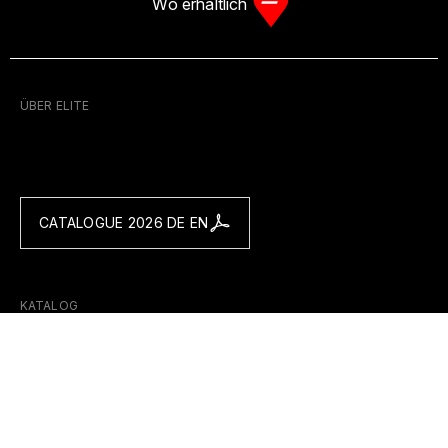
Wo erhältlich
ÜBER ELITE
CATALOGUE 2026 DE EN
KATALOG
Heimtrainer
Smart Bike
Trinkflaschen
Flaschenhalter
Wartung
Transport