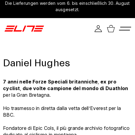
Die Lieferungen werden vom 6. bis einschließlich 30. August
ausgesetzt.
Daniel Hughes
7 anni nelle Forze Speciali britanniche
,
ex pro
cyclist
,
due volte campione del mondo di Duathlon
per la Gran Bretagna.
Ho trasmesso in diretta dalla vetta dell’Everest per la
BBC.
Fondatore di Epic Cols, il più grande archivio fotografico
dedicato al ciclismo in montagna.