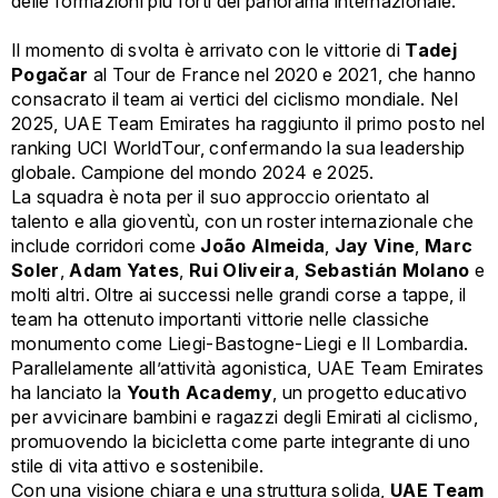
delle formazioni più forti del panorama internazionale.
Il momento di svolta è arrivato con le vittorie di
Tadej
Pogačar
al Tour de France nel 2020 e 2021, che hanno
consacrato il team ai vertici del ciclismo mondiale. Nel
2025, UAE Team Emirates ha raggiunto il primo posto nel
ranking UCI WorldTour, confermando la sua leadership
globale. Campione del mondo 2024 e 2025.
La squadra è nota per il suo approccio orientato al
talento e alla gioventù, con un roster internazionale che
include corridori come
João Almeida
,
Jay Vine
,
Marc
Soler
,
Adam Yates
,
Rui Oliveira
,
Sebastián Molano
e
molti altri. Oltre ai successi nelle grandi corse a tappe, il
team ha ottenuto importanti vittorie nelle classiche
monumento come Liegi-Bastogne-Liegi e Il Lombardia.
Parallelamente all’attività agonistica, UAE Team Emirates
ha lanciato la
Youth Academy
, un progetto educativo
per avvicinare bambini e ragazzi degli Emirati al ciclismo,
promuovendo la bicicletta come parte integrante di uno
stile di vita attivo e sostenibile.
Con una visione chiara e una struttura solida,
UAE Team