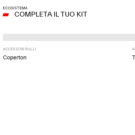
ECOSISTEMA
COMPLETA IL TUO KIT
ACCESSORI RULLI
A
Coperton
T