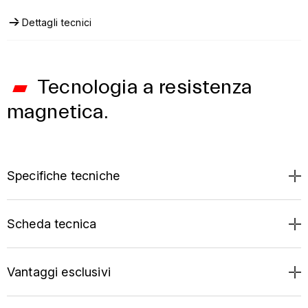
tramite ANT+™ e Bluetooth Smart. È compatibile con bici
da strada e MTB, si adatta a ruote da 20" a 29" ed è
Dettagli tecnici
supportato dalle principali app di allenamento: uno
strumento ideale per ciclisti di ogni livello. All'acquisto
sono inclusi
12 mesi di abbonamento gratuito all'app
My E-Training
per permetterti di iniziare subito.
Tecnologia a resistenza
magnetica.
Specifiche tecniche
Scheda tecnica
Vantaggi esclusivi