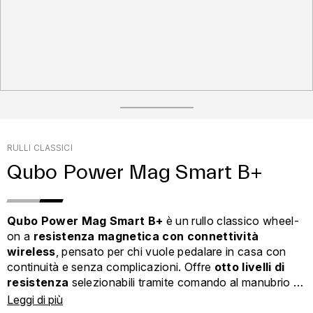
RULLI CLASSICI
Qubo Power Mag Smart B+
Qubo Power Mag Smart B+
è un rullo classico wheel-
on a
resistenza magnetica con connettività
wireless
, pensato per chi vuole pedalare in casa con
continuità e senza complicazioni. Offre
otto livelli di
resistenza
selezionabili tramite comando al manubrio e
trasmette i dati di velocità, cadenza e potenza stimata
Leggi di più