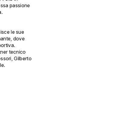
essa passione
a.
isce le sue
rmante, dove
ortiva.
tner tecnico
essori, Gilberto
le.